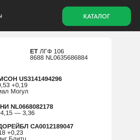
КАТАЛОГ
ЕТ
ЛГФ 106
8688 NL0635686884
ИМСОН US3141494296
,53 +0,19
иал Могул
НИ NL0668082178
4,15 — 3,36
АДОРЕЙБЛ CA0012189047
18 +0,23
инг Блитц