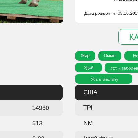
Дата рождения: 03.10.20
К
Жир
Вымя
Но
Удой
Уст. к забол
Уст. к маститу
США
TPI
14960
NM
513