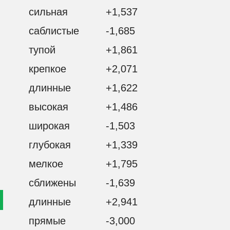
сильная
+1,537
саблистые
-1,685
тупой
+1,861
крепкое
+2,071
длинные
+1,622
высокая
+1,486
широкая
-1,503
глубокая
+1,339
мелкое
+1,795
ТЕСЬ С НАМИ
сближены
-1,639
ИНСКИЙ Р-ОН, П.ЗАХАРИЩЕВЫ,
ДОМ №38, АО «КИРОВПЛЕМ» 610051
длинные
+2,941
32) 55-10-66
прямые
-3,000
45
29