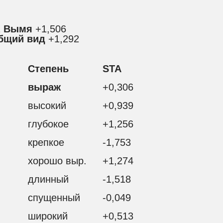
2
Вымя
+1,506
бщий вид
+1,292
Степень
STA
выраж
+0,306
высокий
+0,939
глубокое
+1,256
крепкое
-1,753
хорошо выр.
+1,274
длинный
-1,518
спущенный
-0,049
широкий
+0,513