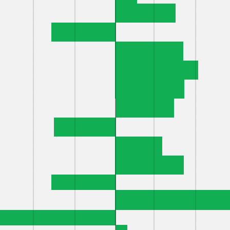
УГИ
СВЯЖИ
КА СПЕРМОПРОДУКЦИИ
Г.КИРОВ, ЛЕН
УЛ.ЗЕМСКАЯ, 
 БЫКОВ-ПРОИЗВОДИТЕЛЕЙ
ТЕЛЕФОН: 8 (83
8 (8332) 55-10-
АЯ ОЦЕНКА КОРОВ
8 (8332) 55-10-