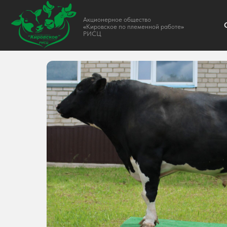
Акционерное общество
О НАС
«
Кировское по племенной работе
»
РИСЦ