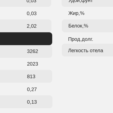
Удой,фунт
0,03
Жир,%
0,03
Белок,%
2,02
Прод.долг.
Легкость отела
3262
2023
813
0,27
0,13