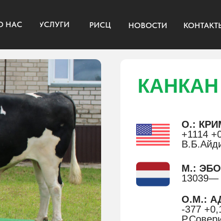
УСЛУГИ
РИСЦ
НОВОСТИ
КОНТАКТЫ
КАНКАН
О.: КР
+1114 +0
В.Б.Айд
М.: ЭБО
13039— 
О.М.: 
-377 +0,
Р.Совер