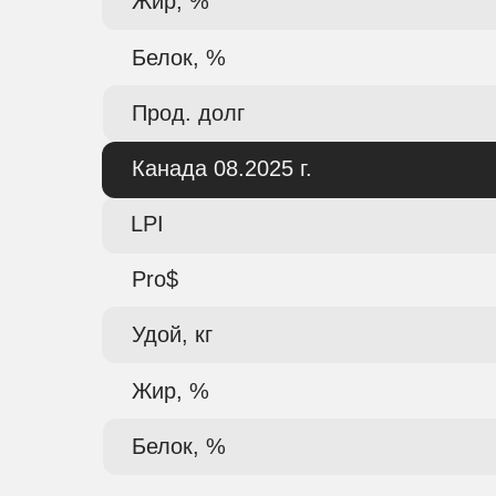
Жир, %
Белок, %
Прод. долг
Канада 08.2025 г.
LPI
Pro$
Удой, кг
Жир, %
Белок, %