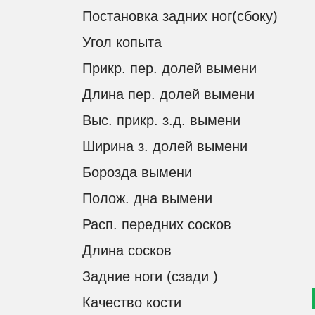
Постановка задних ног(сбоку)
Угол копыта
Прикр. пер. долей вымени
Длина пер. долей вымени
Выс. прикр. з.д. вымени
Ширина з. долей вымени
Борозда вымени
Полож. дна вымени
Расп. передних сосков
УСЛ
КАТАЛОГ БЫКОВ
Длина сосков
ДОСТАВ
СКАЧАТЬ ПОЛНЫЙ КАТАЛОГ БЫКОВ
Задние ноги (сзади )
ПОДБОР
ПРАЙС-ЛИСТ
Качество кости
ЛИНЕЙН
BULLSELEX