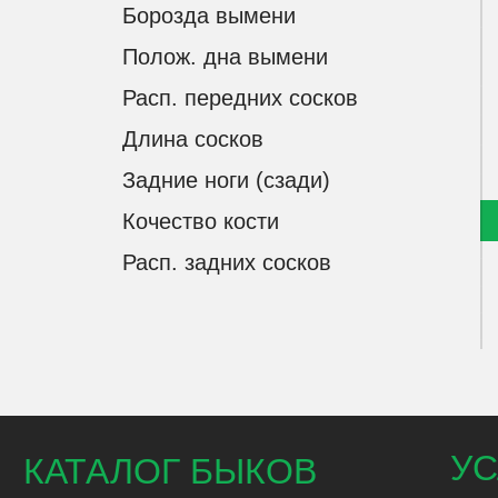
Борозда вымени
Полож. дна вымени
Расп. передних сосков
Длина сосков
Задние ноги (сзади)
Кочество кости
Расп. задних сосков
УСЛ
КАТАЛОГ БЫКОВ
ДОСТАВ
СКАЧАТЬ ПОЛНЫЙ КАТАЛОГ БЫКОВ
ПОДБОР
ПРАЙС-ЛИСТ
ЛИНЕЙН
BULLSELEX
СЕЛЕКЦ
КАЧЕСТ