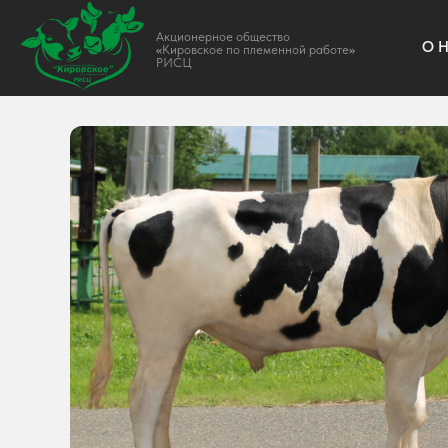
Акционерное общество
О НАС
«
Кировское по племенной работе
»
РИСЦ