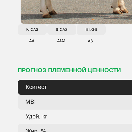
K-CAS
B-CAS
B-LGB
АА
А1А1
АВ
ПРОГНОЗ ПЛЕМЕННОЙ ЦЕННОСТИ
Кситест
MBI
Удой, кг
Жир, %