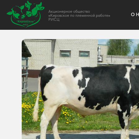
Акционерное общество
О НАС
«
Кировское по племенной работе
»
РИСЦ