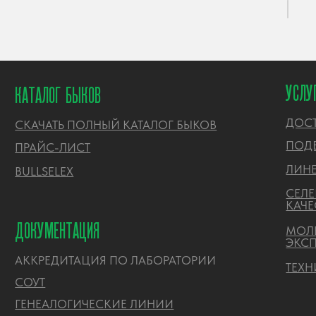
ДОСТАВ
СКАЧАТЬ ПОЛНЫЙ КАТАЛОГ БЫКОВ
ПОДБОР
ПРАЙС-ЛИСТ
ЛИНЕЙН
BULLSELEX
СЕЛЕКЦ
КАЧЕСТ
ДОКУМЕНТАЦИЯ
МОЛЕКУ
ЭКСПЕР
АККРЕДИТАЦИЯ ПО ЛАБОРАТОРИИ
ТЕХНИЧ
CОУТ
ГЕНЕАЛОГИЧЕСКИЕ ЛИНИИ
ПРАЙС-ЛИСТ
ЗАКУПКИ
РИСЦ
ПОЛИТИКА ОБРАБОТКИ ПЕРСОНАЛЬНЫХ ДАННЫХ