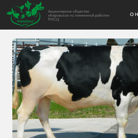
Акционерное общество
О НАС
«
Кировское по племенной работе
»
РИСЦ