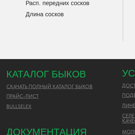
Расп. передних сосков
Длина сосков
УСЛ
КАТАЛОГ БЫКОВ
ДОСТАВ
СКАЧАТЬ ПОЛНЫЙ КАТАЛОГ БЫКОВ
ПОДБОР
ПРАЙС-ЛИСТ
ЛИНЕЙН
BULLSELEX
СЕЛЕКЦ
КАЧЕСТ
ДОКУМЕНТАЦИЯ
МОЛЕКУ
ЭКСПЕР
АККРЕДИТАЦИЯ ПО ЛАБОРАТОРИИ
ТЕХНИЧ
CОУТ
ГЕНЕАЛОГИЧЕСКИЕ ЛИНИИ
ПРАЙС-ЛИСТ
ЗАКУПКИ