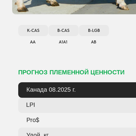
K-CAS
B-CAS
B-LGB
АА
А1А1
АВ
ПРОГНОЗ ПЛЕМЕННОЙ ЦЕННОСТИ
Канада 08.2025 г.
LPI
Pro$
Удой, кг