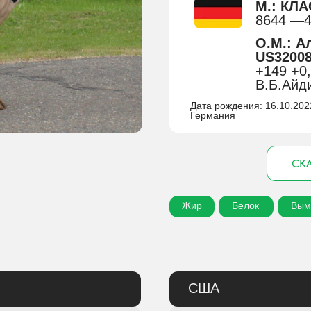
М.: КЛА
8644 —4
О.М.: А
US32008
+149 +0,
В.Б.Айд
Дата рождения: 16.10.202
Германия
СКА
Жир
Белок
Вым
США