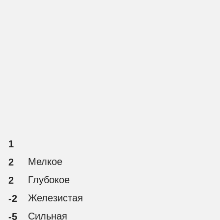
1
Мелкое
2
Глубокое
2
Железистая
-2
Сильная
-5