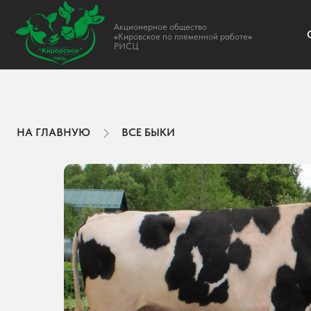
Акционерное общество
О НАС
«
Кировское по племенной работе
»
РИСЦ
НА ГЛАВНУЮ
ВСЕ БЫКИ