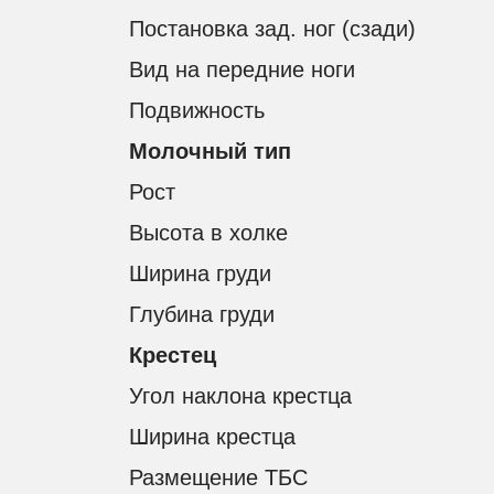
Постановка зад. ног (сзади)
Вид на передние ноги
Подвижность
Молочный тип
Рост
Высота в холке
УСЛ
КАТАЛОГ БЫКОВ
Ширина груди
ДОСТАВ
СКАЧАТЬ ПОЛНЫЙ КАТАЛОГ БЫКОВ
Глубина груди
ПОДБОР
ПРАЙС-ЛИСТ
Крестец
ЛИНЕЙН
BULLSELEX
Угол наклона крестца
СЕЛЕКЦ
КАЧЕСТ
Ширина крестца
ДОКУМЕНТАЦИЯ
МОЛЕКУ
ЭКСПЕР
Размещение ТБС