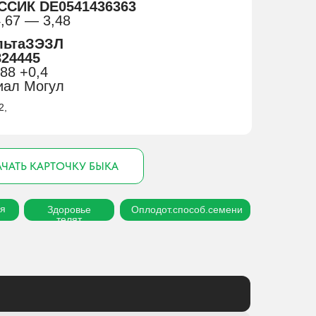
ССИК DE0541436363
,67 — 3,48
льтаЗЭЗЛ
24445
88 +0,4
иал Могул
2,
ЧАТЬ КАРТОЧКУ БЫКА
я
Здоровье
Оплодот.способ.семени
телят