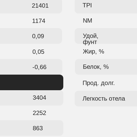
TPI
21401
NM
1174
Удой,
0,09
фунт
Жир, %
0,05
Белок, %
-0,66
Прод. долг.
3404
Легкость отела
2252
863