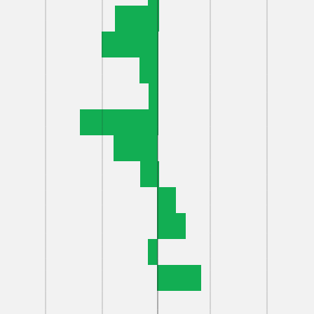
УГИ
СВЯЖИ
КА СПЕРМОПРОДУКЦИИ
Г.КИРОВ, ЛЕН
УЛ.ЗЕМСКАЯ, 
 БЫКОВ-ПРОИЗВОДИТЕЛЕЙ
ТЕЛЕФОН: 8 (83
8 (8332) 55-10-
АЯ ОЦЕНКА КОРОВ
8 (8332) 55-10-
ИОННЫЙ КОНТРОЛЬ
E-MAIL:
AOKIR
ВА МОЛОКА
E-MAIL РИСЦ:
ЛЯРНО-ГЕНЕТИЧЕСКАЯ
ТИЗА