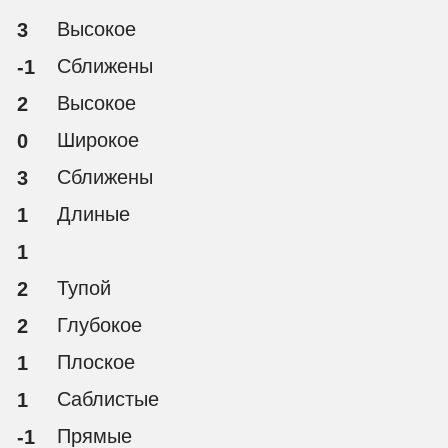
Высокое
3
Сближены
-1
Высокое
2
Широкое
0
Сближены
3
Длиные
1
1
Тупой
2
Глубокое
2
Плоское
1
Саблистые
1
Прямые
-1