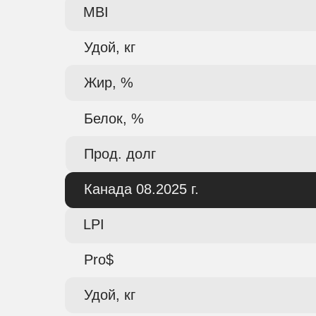
MBI
Удой, кг
Жир, %
Белок, %
Прод. долг
Канада 08.2025 г.
LPI
Pro$
Удой, кг