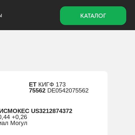
КАТАЛОГ
ЕТ
КИГФ 173
75562
DE0542075562
ЛИСМОКЕС US3212874372
,44 +0,26
иал Могул