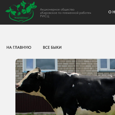
Акционерное общество
О НАС
«
Кировское по племенной работе
»
РИСЦ
НА ГЛАВНУЮ
ВСЕ БЫКИ