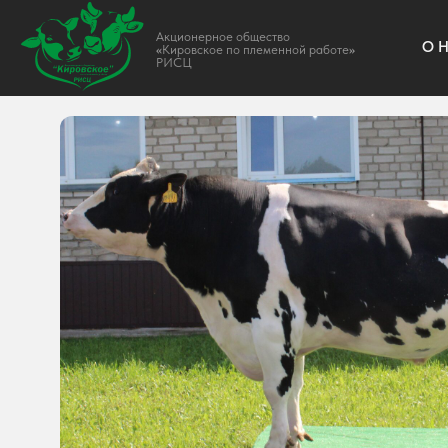
Акционерное общество
О НАС
«
Кировское по племенной работе
»
РИСЦ