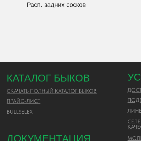
Расп. задних сосков
УСЛ
КАТАЛОГ БЫКОВ
ДОСТАВ
СКАЧАТЬ ПОЛНЫЙ КАТАЛОГ БЫКОВ
ПОДБОР
ПРАЙС-ЛИСТ
ЛИНЕЙН
BULLSELEX
СЕЛЕКЦ
КАЧЕСТ
ДОКУМЕНТАЦИЯ
МОЛЕКУ
ЭКСПЕР
АККРЕДИТАЦИЯ ПО ЛАБОРАТОРИИ
ТЕХНИЧ
CОУТ
ГЕНЕАЛОГИЧЕСКИЕ ЛИНИИ
ПРАЙС-ЛИСТ
ЗАКУПКИ
РИСЦ