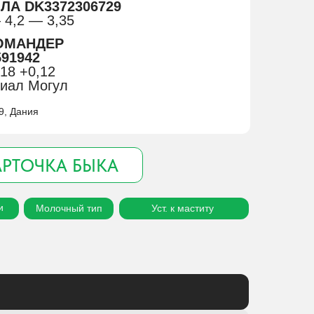
ЛЛА DK3372306729
 4,2 — 3,35
КОМАНДЕР
91942
18 +0,12
диал Могул
9, Дания
АРТОЧКА БЫКА
и
Молочный тип
Уст. к маститу