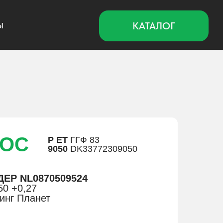
КАТАЛОГ
РОС
Р ЕТ
ГГФ 83
9050
DK33772309050
ДЕР NL0870509524
50 +0,27
ринг Планет