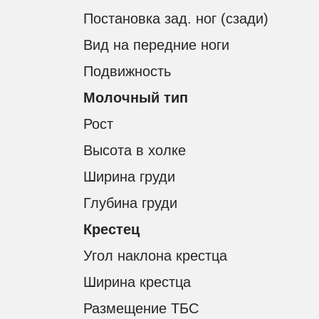
Постановка зад. ног (сзади)
Вид на передние ноги
Подвижность
Молочный тип
Рост
Высота в холке
УСЛ
КАТАЛОГ БЫКОВ
Ширина груди
ДОСТАВ
СКАЧАТЬ ПОЛНЫЙ КАТАЛОГ БЫКОВ
Глубина груди
ПОДБОР
ПРАЙС-ЛИСТ
Крестец
ЛИНЕЙН
BULLSELEX
Угол наклона крестца
СЕЛЕКЦ
КАЧЕСТ
Ширина крестца
ДОКУМЕНТАЦИЯ
МОЛЕКУ
ЭКСПЕР
Размещение ТБС