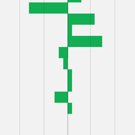
УГИ
СВЯЖИ
КА СПЕРМОПРОДУКЦИИ
Г.КИРОВ, ЛЕН
УЛ.ЗЕМСКАЯ, 
 БЫКОВ-ПРОИЗВОДИТЕЛЕЙ
ТЕЛЕФОН: 8 (83
8 (8332) 55-10-
АЯ ОЦЕНКА КОРОВ
8 (8332) 55-10-
ИОННЫЙ КОНТРОЛЬ
E-MAIL:
AOKIR
ВА МОЛОКА
E-MAIL РИСЦ:
ЛЯРНО-ГЕНЕТИЧЕСКАЯ
ТИЗА