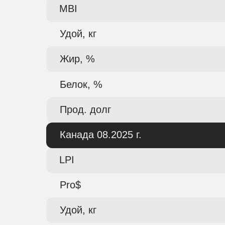
MBI
Удой, кг
Жир, %
Белок, %
Прод. долг
Канада 08.2025 г.
LPI
Pro$
Удой, кг