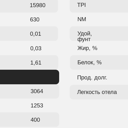
TPI
15980
NM
630
Удой,
0,01
фунт
Жир, %
0,03
Белок, %
1,61
Прод. долг.
3064
Легкость отела
1253
400