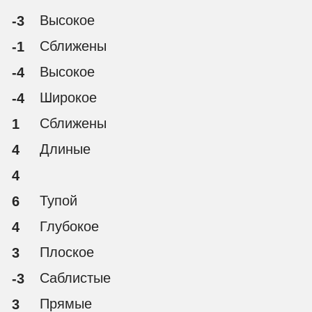
Высокое
-3
Сближены
-1
Высокое
-4
Широкое
-4
Сближены
1
Длиные
4
4
Тупой
6
Глубокое
4
Плоское
3
Саблистые
-3
Прямые
3