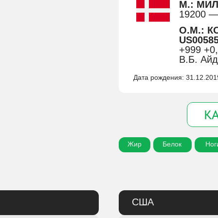
М.: МИ
19200 —
О.М.: 
US00585
+999 +0,
В.Б. Ай
Дата рождения: 31.12.201
К
Жир
Белок
Ног
США