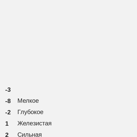
-3
Мелкое
-8
Глубокое
-2
Железистая
1
Сильная
2