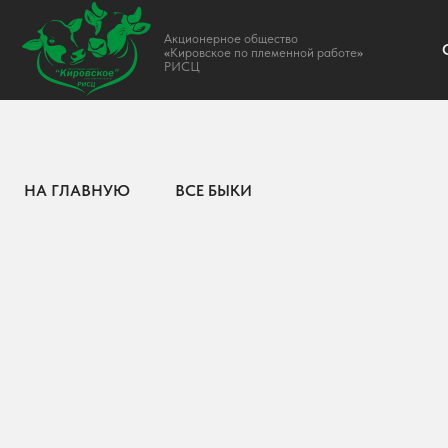
Акционерное общество
О НАС
«
Кировское по племенной работе
»
РИСЦ
НА ГЛАВНУЮ
ВСЕ БЫКИ