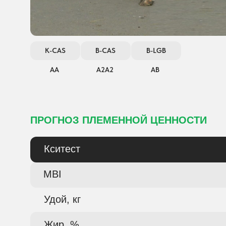
K-CAS
B-CAS
B-LGB
АА
А2А2
АВ
ПРОГНОЗ ПЛЕМЕННОЙ ЦЕННОСТИ
Кситест
MBI
Удой, кг
Жир, %