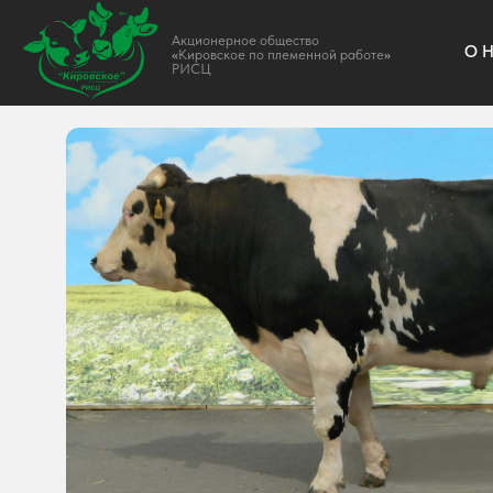
Акционерное общество
О НАС
«
Кировское по племенной работе
»
РИСЦ