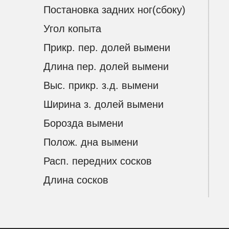
Постановка задних ног(сбоку)
Угол копыта
Прикр. пер. долей вымени
Длина пер. долей вымени
Выс. прикр. з.д. вымени
Ширина з. долей вымени
Борозда вымени
Полож. дна вымени
Расп. передних сосков
УСЛ
КАТАЛОГ БЫКОВ
Длина сосков
ДОСТАВ
СКАЧАТЬ ПОЛНЫЙ КАТАЛОГ БЫКОВ
ПОДБОР
ПРАЙС-ЛИСТ
ЛИНЕЙН
BULLSELEX